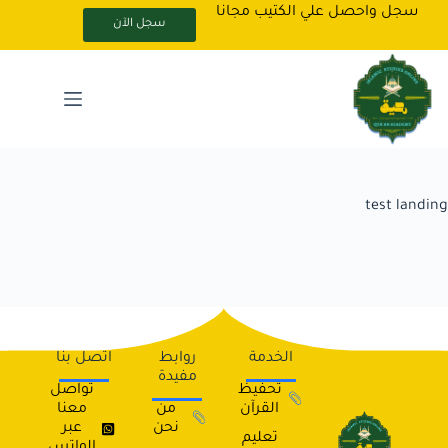
سجل واحصل علي الكتيب مجانا
سجل الآن
test landing
الخدمة
روابط
اتصل بنا
مفيدة
تحفيظ
تواصل
القرآن
من
معنا
نحن
عبر
تعليم
الواتس