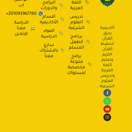
اللغة
البرامج
اب
العربية
والدورات
201093967780+
تدريس
أقسام
العلوم
الأكاديمية
الدراسة
أكاديمية
الشرعية
معنا
المواد
رحيق
اونلاين
برنامج
الدراسية
القرآن
الطفل
لتحفيظ
سارع
المسلم
القرآن
بالاشتراك
الكريم
برامج
معنا
وتعليم
متنوعة
اللغة
مخصصة
العربية
لمستواك
وتدريس
العلوم
الشرعية