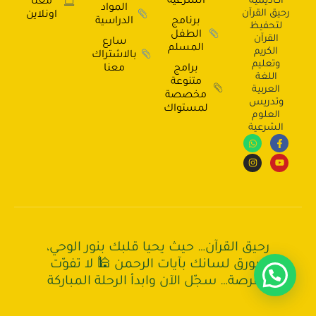
أكاديمية
الشرعية
معنا
المواد
رحيق القرآن
اونلاين
برنامج
الدراسية
لتحفيظ
الطفل
القرآن
سارع
المسلم
الكريم
بالاشتراك
وتعليم
برامج
معنا
اللغة
متنوعة
العربية
مخصصة
وتدريس
لمستواك
العلوم
الشرعية
رحيق القرآن… حيث يحيا قلبك بنور الوحي،
ويورق لسانك بآيات الرحمن 🕌 لا تفوّت
الفرصة… سجّل الآن وابدأ الرحلة المباركة