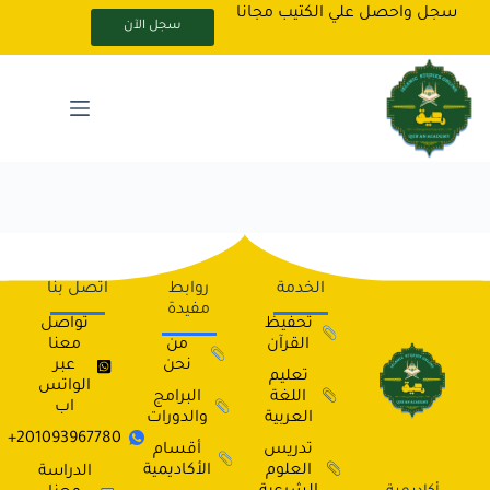
سجل واحصل علي الكتيب مجانا
سجل الآن
الخدمة
روابط
اتصل بنا
مفيدة
تحفيظ
تواصل
القرآن
من
معنا
نحن
عبر
تعليم
الواتس
اللغة
البرامج
اب
العربية
والدورات
201093967780+
تدريس
أقسام
العلوم
الأكاديمية
الدراسة